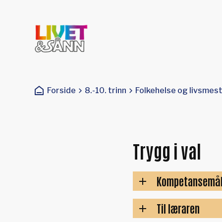
Livet og sånn
Du er her:
Forside
8.-10. trinn
Folkehelse og livsmes
Trygg i val
Kompetansemål
Til læraren