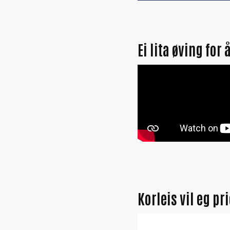
Ei lita øving for 
Korleis vil eg pr