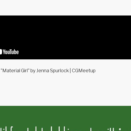
 "Material Girl" by Jenna Spurlock | CGMeetup