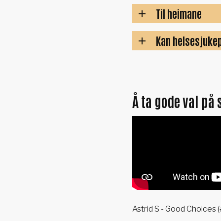
Til heimane
Kan helsesjukep
Å ta gode val på 
Astrid S - Good Choices