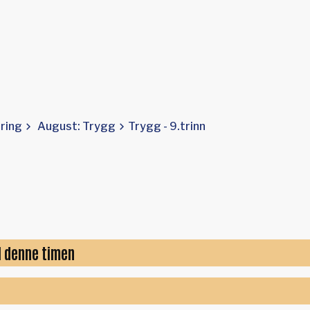
tring
August: Trygg
Trygg - 9.trinn
 denne timen