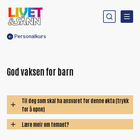
Livet og sånn
Du er her:
Personalkurs
God vaksen for barn
Til deg som skal ha ansvaret for denne økta (trykk
for å opne)
Lære meir om temaet?