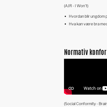
(AJR - I Won't)
Hvordan blir ungdom p
Hva kan være bra med s
Normativ konfor
(Social Conformity - Bra