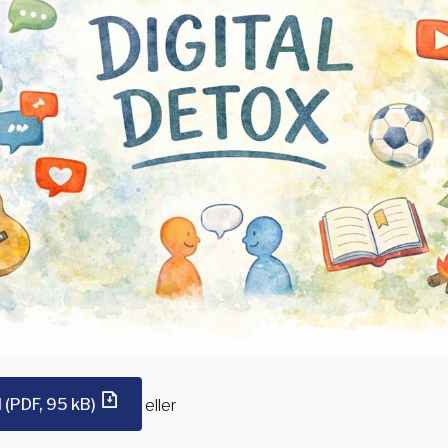
M
(PDF, 95 kB)
eller