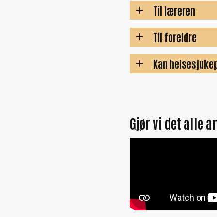
Til læreren
Til foreldre
Kan helsesjukep
Gjør vi det alle a