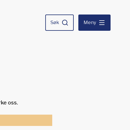
Søk
Meny
rke oss.