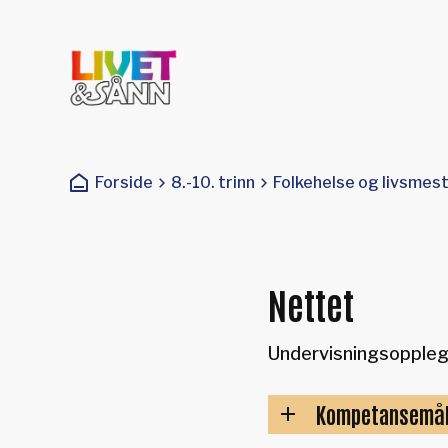
Livet og sånn
Du er her:
Forside
8.-10. trinn
Folkehelse og livsmes
Nettet
Undervisningsopplegg
Kompetansemå