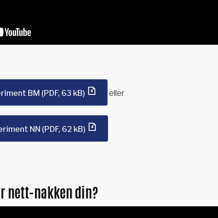
periment BM
(PDF, 63 kB)
eller
periment NN
(PDF, 62 kB)
for nett-nakken din?