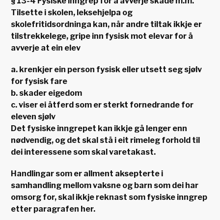
§ 13-4 Fysiske inngrep for å avverje skade m.m.
Tilsette i skolen, leksehjelpa og
skolefritidsordninga kan, når andre tiltak ikkje er
tilstrekkelege, gripe inn fysisk mot elevar for å
avverje at ein elev
a. krenkjer ein person fysisk eller utsett seg sjølv
for fysisk fare
b. skader eigedom
c. viser ei åtferd som er sterkt fornedrande for
eleven sjølv
Det fysiske inngrepet kan ikkje gå lenger enn
nødvendig, og det skal stå i eit rimeleg forhold til
dei interessene som skal varetakast.
Handlingar som er allment aksepterte i
samhandling mellom vaksne og barn som dei har
omsorg for, skal ikkje reknast som fysiske inngrep
etter paragrafen her.