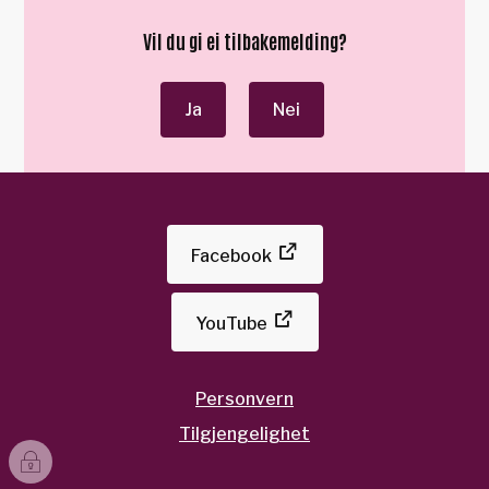
Vil du gi ei tilbakemelding?
Ja
Nei
Facebook
YouTube
Personvern
Tilgjengelighet
I