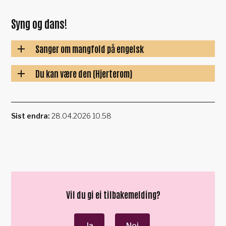
Syng og dans!
Sanger om mangfold på engelsk
Du kan være den (Hjerterom)
Sist endra
28.04.2026 10.58
Vil du gi ei tilbakemelding?
Ja
Nei