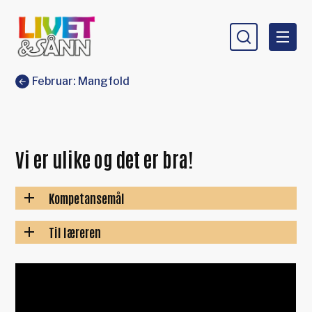
Livet og sånn
Du er her:
Februar: Mangfold
Vi er ulike og det er bra!
Kompetansemål
Til læreren