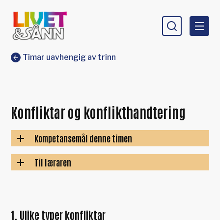
Livet og sånn
Du er her:
Timar uavhengig av trinn
Konfliktar og konflikthandtering
Kompetansemål denne timen
Til læraren
1. Ulike typer konfliktar