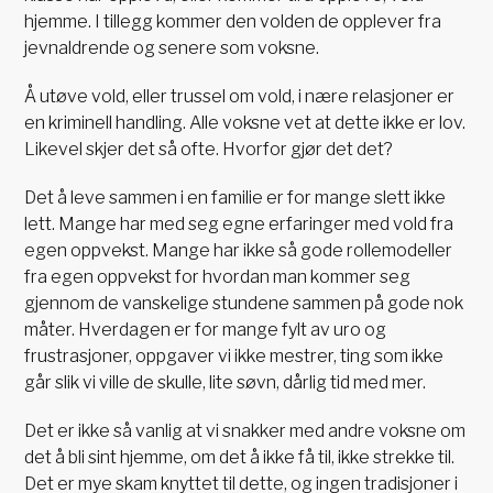
hjemme. I tillegg kommer den volden de opplever fra
jevnaldrende og senere som voksne.
Å utøve vold, eller trussel om vold, i nære relasjoner er
en kriminell handling. Alle voksne vet at dette ikke er lov.
Likevel skjer det så ofte. Hvorfor gjør det det?
Det å leve sammen i en familie er for mange slett ikke
lett. Mange har med seg egne erfaringer med vold fra
egen oppvekst. Mange har ikke så gode rollemodeller
fra egen oppvekst for hvordan man kommer seg
gjennom de vanskelige stundene sammen på gode nok
måter. Hverdagen er for mange fylt av uro og
frustrasjoner, oppgaver vi ikke mestrer, ting som ikke
går slik vi ville de skulle, lite søvn, dårlig tid med mer.
Det er ikke så vanlig at vi snakker med andre voksne om
det å bli sint hjemme, om det å ikke få til, ikke strekke til.
Det er mye skam knyttet til dette, og ingen tradisjoner i