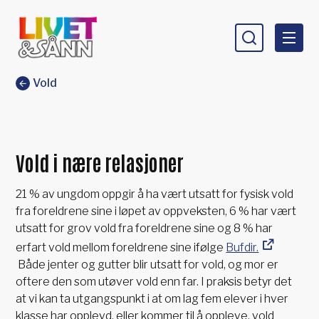
Livet og sånn
Du er her:
Vold
Vold i nære relasjoner
21 % av ungdom oppgir å ha vært utsatt for fysisk vold
fra foreldrene sine i løpet av oppveksten, 6 % har vært
utsatt for grov vold fra foreldrene sine og 8 % har
erfart vold mellom foreldrene sine ifølge
Bufdir.
Både jenter og gutter blir utsatt for vold, og mor er
oftere den som utøver vold enn far. I praksis betyr det
at vi kan ta utgangspunkt i at om lag fem elever i hver
klasse har opplevd, eller kommer til å oppleve, vold