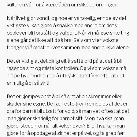
kulturen vår for å være åpen om slike utfordringer.
Når livet gjør vondt, og noe er vanskelig, er noe av det
viktigste vi kan gjøre å snakke med andre om det vi
opplever, bli forstått og validert. Når vi må løse slike ting
alene går det ikke alltid så bra. Selv om vi er voksne
trenger vi å mestre livet sammen med andre, ikke alene.
Det er viktig at det blir greit å sette ord på at det å bli
rasende sint og miste kontrollen. Og vi som voksne må
hjelpe hverandre med å uttrykke forståelse for at det
er mulig å bli så sint!
Det er kjempevondt å bli så sint at en skremmer eller
skader sine egne. De færreste tror fremdeles at det er
bra for barn å bli utsatt for vold, så man vet oftest at det
man gjør er skadelig for barnet sitt. Men hva skal man
gjøre istedenfor når alt koker over? Eller hva kan man
gjøre for å oppdage at sinnet er på vei, og ta grep før