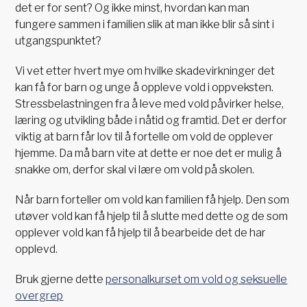
det er for sent? Og ikke minst, hvordan kan man
fungere sammen i familien slik at man ikke blir så sint i
utgangspunktet?
Vi vet etter hvert mye om hvilke skadevirkninger det
kan få for barn og unge å oppleve vold i oppveksten.
Stressbelastningen fra å leve med vold påvirker helse,
læring og utvikling både i nåtid og framtid. Det er derfor
viktig at barn får lov til å fortelle om vold de opplever
hjemme. Da må barn vite at dette er noe det er mulig å
snakke om, derfor skal vi lære om vold på skolen.
Når barn forteller om vold kan familien få hjelp. Den som
utøver vold kan få hjelp til å slutte med dette og de som
opplever vold kan få hjelp til å bearbeide det de har
opplevd.
Bruk gjerne dette
personalkurset om vold og seksuelle
overgrep